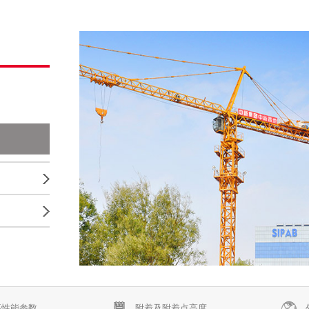


要性能参数
附着及附着点高度