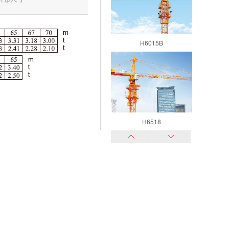
H6015B
H6518
H7015