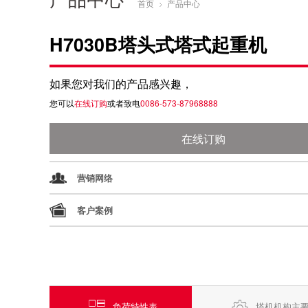
首页
产品中心

H7030B塔头式塔式起重机
如果您对我们的产品感兴趣，
您可以
在线订购
或者致电
0086-573-87968888
在线订购
营销网络
客户案例


负荷特性表
塔机机构主