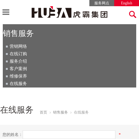
服务网点
English
关于虎霸
公司新闻
产品中心
销售服务
人才招聘
集团介绍
公司新闻
塔头式塔式起重机
营销网络
加入我们
销售服务
品牌文化
行业动态
平头式塔式起重机
在线订购
人才政策
营销网络
发展历程
动臂式塔式起重机
服务介绍
在线订购
服务介绍
公司荣誉
施工升降机
客户案例
客户案例
维修保养
公司视频
维护保养
在线服务
在线服务
在线服务
首页
销售服务
在线服务


您的姓名：
*